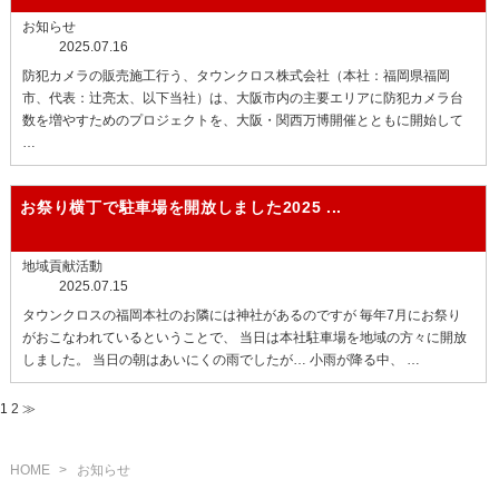
お知らせ
2025.07.16
防犯カメラの販売施工行う、タウンクロス株式会社（本社：福岡県福岡
市、代表：辻亮太、以下当社）は、大阪市内の主要エリアに防犯カメラ台
数を増やすためのプロジェクトを、大阪・関西万博開催とともに開始して
…
お祭り横丁で駐車場を開放しました
2025 ...
地域貢献活動
2025.07.15
タウンクロスの福岡本社のお隣には神社があるのですが 毎年7月にお祭り
がおこなわれているということで、 当日は本社駐車場を地域の方々に開放
しました。 当日の朝はあいにくの雨でしたが… 小雨が降る中、 …
1
2
≫
HOME
>
お知らせ