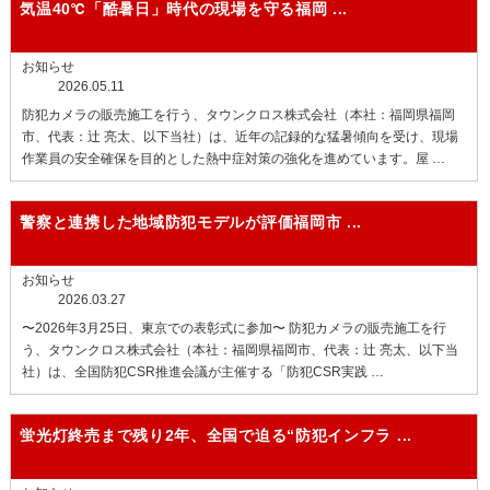
気温40℃「酷暑日」時代の現場を守る
福岡 ...
お知らせ
2026.05.11
防犯カメラの販売施工を行う、タウンクロス株式会社（本社：福岡県福岡
市、代表：辻 亮太、以下当社）は、近年の記録的な猛暑傾向を受け、現場
作業員の安全確保を目的とした熱中症対策の強化を進めています。屋 …
警察と連携した地域防犯モデルが評価
福岡市 ...
お知らせ
2026.03.27
〜2026年3月25日、東京での表彰式に参加〜 防犯カメラの販売施工を行
う、タウンクロス株式会社（本社：福岡県福岡市、代表：辻 亮太、以下当
社）は、全国防犯CSR推進会議が主催する「防犯CSR実践 …
蛍光灯終売まで残り2年、全国で迫る“防犯インフラ ...