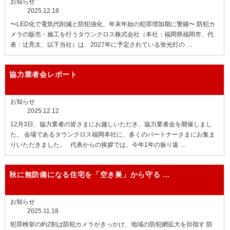
お知らせ
2025.12.18
〜LED化で電気代削減と防犯強化、年末年始の犯罪増加期に警鐘〜 防犯カ
メラの販売・施工を行うタウンクロス株式会社（本社：福岡県福岡市、代
表：辻亮太、以下当社）は、2027年に予定されている蛍光灯の …
協力業者会レポート
お知らせ
2025.12.12
12月3日、協力業者の皆さまにお越しいただき、協力業者会を開催しまし
た。 会場であるタウンクロス福岡本社に、多くのパートナーさまにお集ま
りいただきました。 代表からの挨拶では、今年1年の振り返 …
秋に無防備になる住宅を「空き巣」から守る
...
お知らせ
2025.11.18
犯罪検挙の約2割は防犯カメラがきっかけ、地域の防犯網拡大を目指す 防