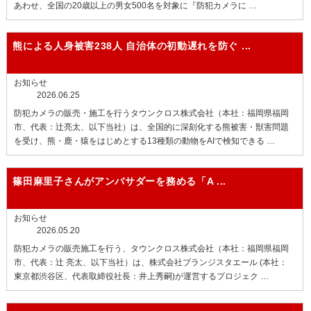
あわせ、全国の20歳以上の男女500名を対象に『防犯カメラに …
熊による人身被害238人 自治体の初動遅れを防ぐ ...
お知らせ
2026.06.25
防犯カメラの販売・施工を行うタウンクロス株式会社（本社：福岡県福岡
市、代表：辻亮太、以下当社）は、全国的に深刻化する熊被害・獣害問題
を受け、熊・鹿・猿をはじめとする13種類の動物をAIで検知できる …
篠田麻里子さんがアンバサダーを務める
「A ...
お知らせ
2026.05.20
防犯カメラの販売施工を行う、タウンクロス株式会社（本社：福岡県福岡
市、代表：辻 亮太、以下当社）は、株式会社ブランジスタエール (本社：
東京都渋谷区、代表取締役社長：井上秀嗣)が運営するプロジェク …