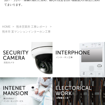
てまいります。
HOME
>
熊本営業所 工事レポート
>
熊本市 某マンションインターホン工事