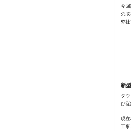
今回
の取
弊社
新
タウ
び従
現在
工事