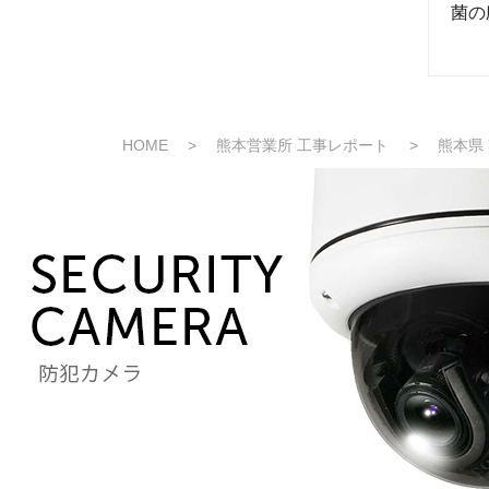
菌の
HOME
>
熊本営業所 工事レポート
>
熊本県