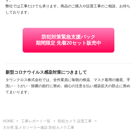
弊社では工事だけでも承ります。商品のご購入や設置工事のご相談、お待ち
しております。
防犯対策緊急支援パック
期間限定 先着20セット販売中
新型コロナウイルス感染対策につきまして
タウンクロス株式会社では、全作業員に毎朝の検温、マスク着用の徹底、手
洗い・うがい・除菌の励行に努め、細心の注意を払い感染拡大の防止に努め
てまいります。
HOME
>
工事レポート一覧
>
防犯カメラ 設置工事
>
大分県 某メガソーラー施設 防犯カメラ工事