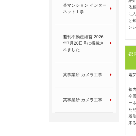
紹介
某マンション インター
依頼
ネット工事
に入
と知
ンシ
週刊不動産経営 2026
年7月20日号に掲載さ
れました
都
某事業所 カメラ工事
電
都内
今
某事業所 カメラ工事
ー
ただ
履
来る