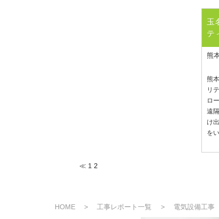
玉
テ
熊
熊
リテ
ロ
遠隔
け
をい
≪
1
2
HOME
>
工事レポート一覧
>
電気設備工事