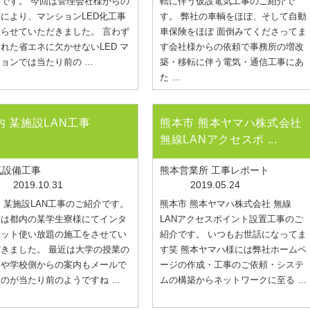
です。 今回は管理会社様からの
転に伴う仮設電気工事のご紹介で
により、マンションLED化工事
す。 弊社の車輌をほぼ、そして自動
らせていただきました。 言わず
車保険をほぼ 面倒みてくださってま
れた省エネに欠かせないLED マ
す会社様からの依頼で事務所の増改
ョンでは当たり前の …
築・移転に伴う電気・通信工事にあ
た …
内 某施設LAN工事
熊本市 熊本ヤマハ株式会社
無線LANアクセスポ ...
気設備工事
熊本営業所 工事レポート
2019.10.31
2019.05.24
 某施設LAN工事のご紹介です。
熊本市 熊本ヤマハ株式会社 無線
回は都内の某学生寮様にてインタ
LANアクセスポイント設置工事のご
ネット使い放題の施工をさせてい
紹介です。 いつもお世話になってま
きました。 最近は大学の授業の
す笑 熊本ヤマハ様には弊社ホームペ
修や学校側からの案内もメールで
ージの作成・工事のご依頼・システ
のが当たり前のようですね …
ムの構築からネットワークに至る …