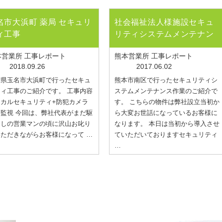
名市大浜町 薬局 セキュリ
社会福祉法人様施設セキュ
ィ工事
リティシステムメンテナン
...
本営業所 工事レポート
熊本営業所 工事レポート
2018.09.26
2017.06.02
本県玉名市大浜町で行ったセキュ
熊本市南区で行ったセキュリティシ
ィ工事のご紹介です。 工事内容
ステムメンテナンス作業のご紹介で
ーカルセキュリティ+防犯カメラ
す。 こちらの物件は弊社設立当初か
監視 今回は、弊社代表がまだ駆
ら大変お世話になっているお客様に
出しの営業マンの頃に沢山お叱り
なります。 本日は当初から導入させ
ただきながらお客様になって …
ていただいておりますセキュリティ
…